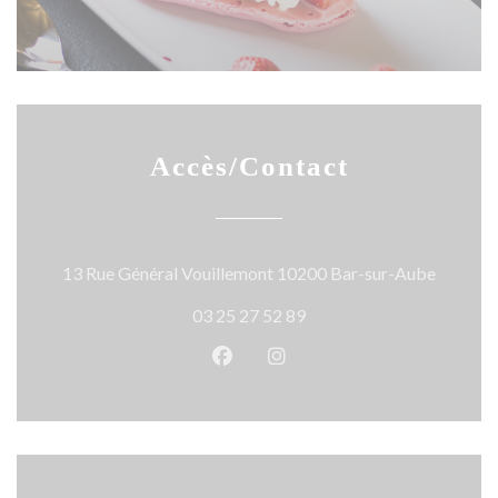
Accès/Contact
((ouvre 
13 Rue Général Vouillemont 10200 Bar-sur-Aube
03 25 27 52 89
Facebook ((ouvre une nouvelle 
Instagram ((ouvre une nou