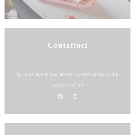
Contattaci
((apre u
13 Rue Général Vouillemont 10200 Bar-sur-Aube
03 25 27 52 89
Facebook ((apre una nuova fines
Instagram ((apre una nuov