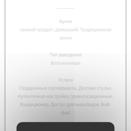
Кухня
свежий продукт, домашний, Традиционная
кухня
Тип заведения
Bistronomique
Услуги
Подарочные сертификаты, Детские стулья,
Аутентичная настройка, приватизационные,
Кондиционер, Доступ для инвалидов, Вай-
фай
Способы оплаты