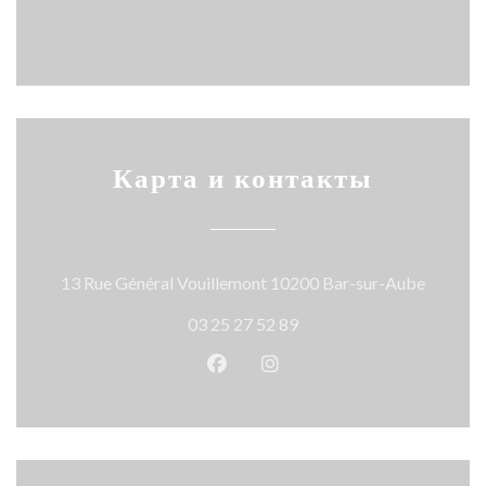
Карта и контакты
((откры
13 Rue Général Vouillemont 10200 Bar-sur-Aube
03 25 27 52 89
Facebook ((открывается в ново
Instagram ((открывается