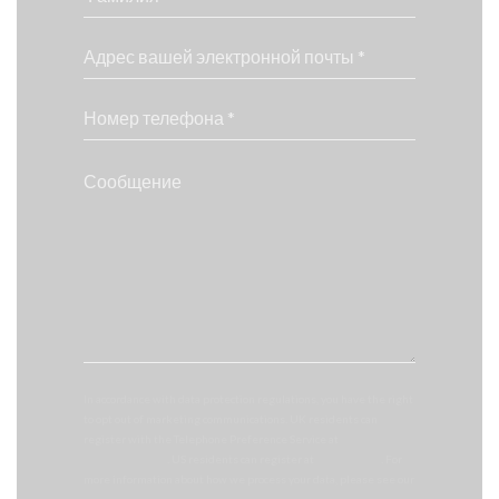
In accordance with data protection regulations, you have the right
to opt out of marketing communications. UK residents can
register with the Telephone Preference Service at
tpsonline.org.uk
. US residents can register at
donotcall.gov
. For
more information about how we process your data, please see our