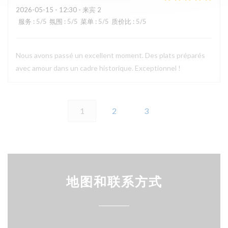
2026-05-15
- 12:30 - 来宾 2
服务
:
5
/5
氛围
:
5
/5
菜单
:
5
/5
质价比
:
5
/5
Nous avons passé un excellent moment. Des plats préparés
avec amour dans un cadre historique. Exceptionnel !
1
2
3
地图和联系方式