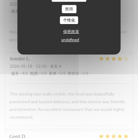
2026-05-23
- 12:30 - 来宾 3
禁用
服务
:
4
/5
氛围
:
4
/5
菜单
:
5
/5
质价比
:
5
/5
个性化
Nous avons encore passé un très bon moment. La cuisine est
保密政策
gouteuse et généreuse. A refaire.
undefined
Jennifer
L
2026-05-18
- 12:30 - 来宾 4
服务
:
4
/5
氛围
:
5
/5
菜单
:
5
/5
质价比
:
5
/5
The setting was really stylish, the food was beautifully
presented and tasted delicious, and the service was friendly
and attentive. An excellent restaurant that we would highly
recommend.
Geert
D