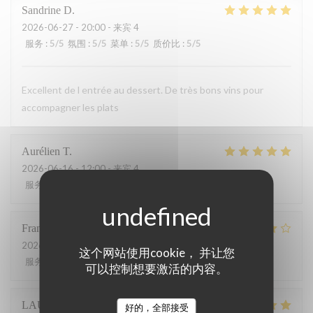
Sandrine
D
2026-06-27
- 20:00 - 来宾 4
服务
:
5
/5
氛围
:
5
/5
菜单
:
5
/5
质价比
:
5
/5
Excellent de l entrée au dessert. De très bons vins pour
accompagner les plats
Aurélien
T
2026-06-16
- 12:00 - 来宾 4
服务
:
4
/5
氛围
:
4
/5
菜单
:
5
/5
质价比
:
5
/5
François
P
2026-06-12
- 19:30 - 来宾 2
这个网站使用cookie， 并让您
服务
:
5
/5
氛围
:
4
/5
菜单
:
5
/5
质价比
:
4
/5
可以控制想要激活的内容。
LAURENT
L
好的，全部接受